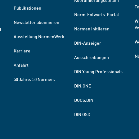
Koordinierungsstellen
T
Publikationen
Norm-Entwurfs-Portal
W
Newsletter abonnieren
V
g
Normen initiieren
Ausstellung NormenWerk
W
DIN-Anzeiger
Karriere
N
Ausschreibungen
Anfahrt
DIN Young Professionals
50 Jahre. 50 Normen.
DIN.ONE
DOCS.DIN
DIN OSD