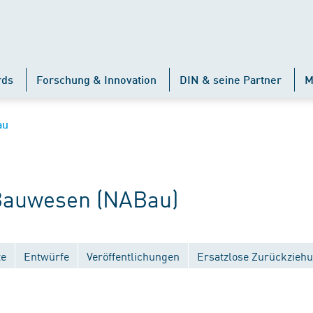
rds
Forschung & Innovation
DIN & seine Partner
M
au
auwesen (NABau)
te
Entwürfe
Veröffentlichungen
Ersatzlose Zurückzieh