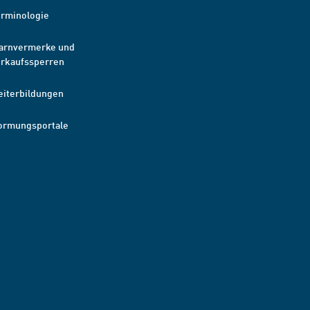
erminologie
arnvermerke und
erkaufssperren
eiterbildungen
ormungsportale