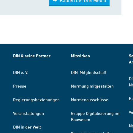
Kaufen bei DIN Media
DIN & seine Partner
Mitwirken
Se
A
DIN e. V.
DIN-Mitgliedschaft
DI
N
Presse
Normung mitgestalten
B
Regierungsbeziehungen
Normenausschüsse
Ve
Veranstaltungen
Gruppe Digitalisierung im
Bauwesen
N
DIN in der Welt