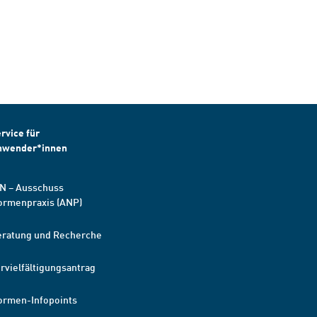
rvice für
nwender*innen
N – Ausschuss
ormenpraxis (ANP)
eratung und Recherche
rvielfältigungsantrag
ormen-Infopoints