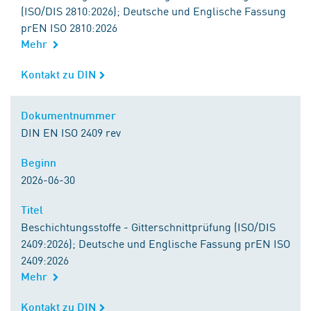
(ISO/DIS 2810:2026); Deutsche und Englische Fassung
prEN ISO 2810:2026
Mehr
Kontakt zu DIN
Kontakt zu DIN
Dokumentnummer
Dokumentnummer
DIN EN ISO 2409 rev
Beginn
Beginn
2026-06-30
Titel
Titel
Beschichtungsstoffe - Gitterschnittprüfung (ISO/DIS
2409:2026); Deutsche und Englische Fassung prEN ISO
2409:2026
Mehr
Kontakt zu DIN
Kontakt zu DIN