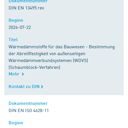
Dokumentnummer
Dokumentnummer
DIN EN 13495 rev
Beginn
Beginn
2026-07-22
Titel
Titel
Wärmedämmstoffe für das Bauwesen - Bestimmung
der Abreißfestigkeit von außenseitigen
Wärmedämmverbundsystemen (WDVS)
(Schaumblock-Verfahren)
Mehr
Kontakt zu DIN
Kontakt zu DIN
Dokumentnummer
Dokumentnummer
DIN EN ISO 4628-11
Beginn
Beginn