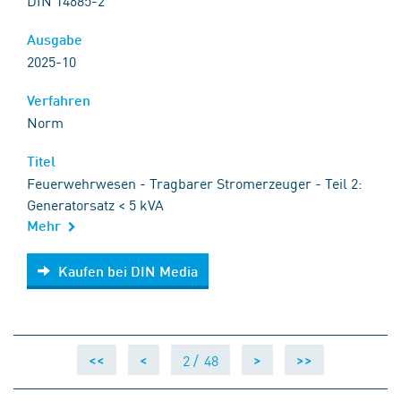
DIN 14685-2
Ausgabe
2025-10
Verfahren
Norm
Titel
Feuerwehrwesen - Tragbarer Stromerzeuger - Teil 2:
Generatorsatz < 5 kVA
Mehr
Kaufen bei DIN Media
Kaufen bei DIN Media
2 /
48
<<
<
>
>>