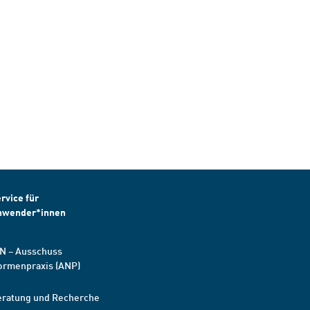
rvice für
nwender*innen
N – Ausschuss
ormenpraxis (ANP)
eratung und Recherche