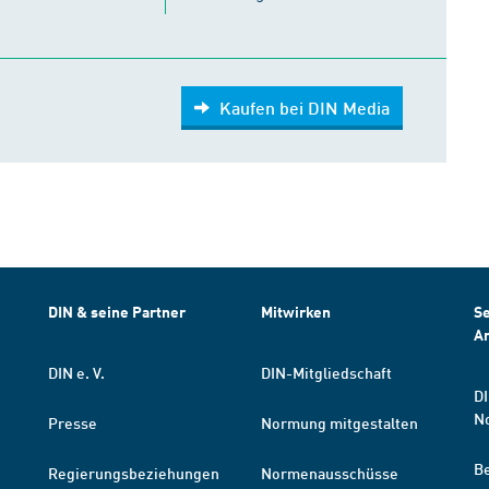
Kaufen bei DIN Media
DIN & seine Partner
Mitwirken
Se
A
DIN e. V.
DIN-Mitgliedschaft
DI
N
Presse
Normung mitgestalten
B
Regierungsbeziehungen
Normenausschüsse