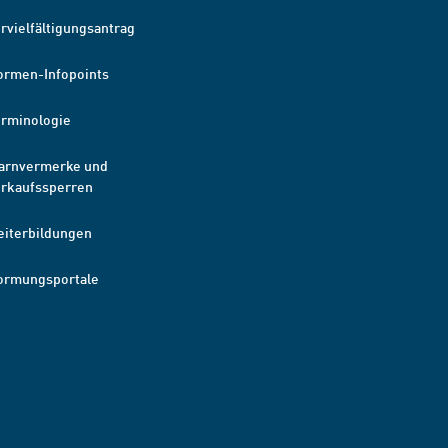
rvielfältigungsantrag
ormen-Infopoints
erminologie
arnvermerke und
erkaufssperren
eiterbildungen
ormungsportale