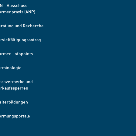
N – Ausschuss
ormenpraxis (ANP)
eratung und Recherche
rvielfältigungsantrag
ormen-Infopoints
erminologie
arnvermerke und
erkaufssperren
eiterbildungen
ormungsportale