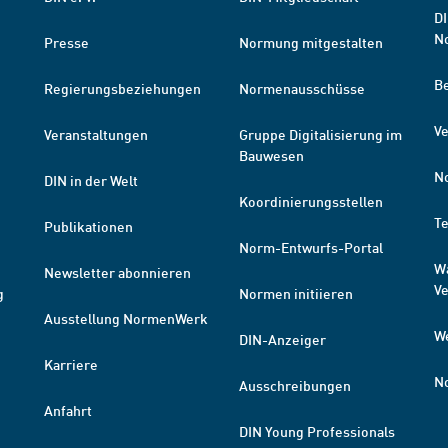
DI
N
Presse
Normung mitgestalten
B
Regierungsbeziehungen
Normenausschüsse
Ve
Veranstaltungen
Gruppe Digitalisierung im
Bauwesen
N
DIN in der Welt
Koordinierungsstellen
T
Publikationen
Norm-Entwurfs-Portal
W
Newsletter abonnieren
V
g
Normen initiieren
Ausstellung NormenWerk
W
DIN-Anzeiger
Karriere
N
Ausschreibungen
Anfahrt
DIN Young Professionals