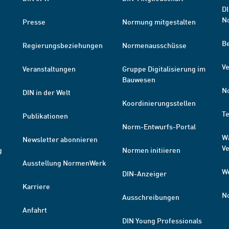
DI
N
Presse
Normung mitgestalten
B
Regierungsbeziehungen
Normenausschüsse
Ve
Veranstaltungen
Gruppe Digitalisierung im
Bauwesen
N
DIN in der Welt
Koordinierungsstellen
T
Publikationen
Norm-Entwurfs-Portal
W
Newsletter abonnieren
V
g
Normen initiieren
Ausstellung NormenWerk
W
DIN-Anzeiger
Karriere
N
Ausschreibungen
Anfahrt
DIN Young Professionals