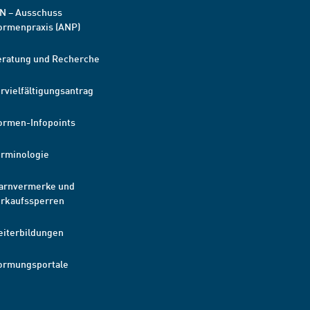
N – Ausschuss
ormenpraxis (ANP)
eratung und Recherche
rvielfältigungsantrag
ormen-Infopoints
erminologie
arnvermerke und
erkaufssperren
eiterbildungen
ormungsportale