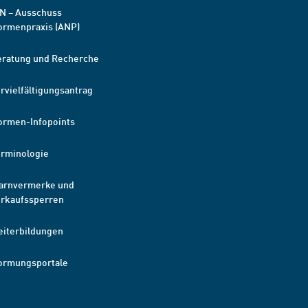
N – Ausschuss
ormenpraxis (ANP)
eratung und Recherche
rvielfältigungsantrag
ormen-Infopoints
erminologie
arnvermerke und
erkaufssperren
eiterbildungen
ormungsportale