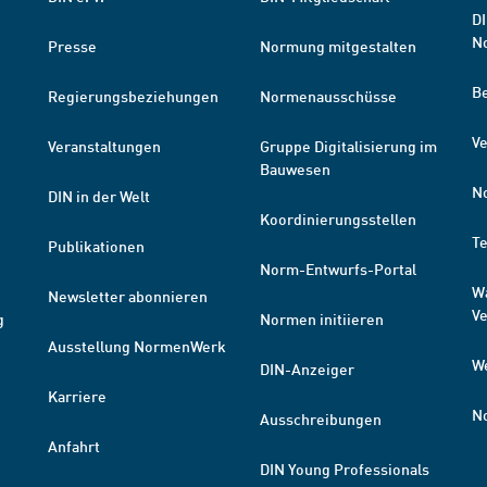
DI
N
Presse
Normung mitgestalten
B
Regierungsbeziehungen
Normenausschüsse
Ve
Veranstaltungen
Gruppe Digitalisierung im
Bauwesen
N
DIN in der Welt
Koordinierungsstellen
T
Publikationen
Norm-Entwurfs-Portal
W
Newsletter abonnieren
V
g
Normen initiieren
Ausstellung NormenWerk
W
DIN-Anzeiger
Karriere
N
Ausschreibungen
Anfahrt
DIN Young Professionals