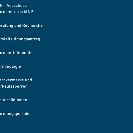
N – Ausschuss
ormenpraxis (ANP)
eratung und Recherche
rvielfältigungsantrag
ormen-Infopoints
erminologie
arnvermerke und
erkaufssperren
eiterbildungen
ormungsportale