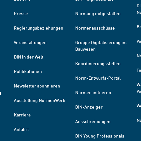
DI
N
Presse
Normung mitgestalten
B
Regierungsbeziehungen
Normenausschüsse
Ve
Veranstaltungen
Gruppe Digitalisierung im
Bauwesen
N
DIN in der Welt
Koordinierungsstellen
T
Publikationen
Norm-Entwurfs-Portal
W
Newsletter abonnieren
V
g
Normen initiieren
Ausstellung NormenWerk
W
DIN-Anzeiger
Karriere
N
Ausschreibungen
Anfahrt
DIN Young Professionals