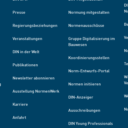
DI
N
Presse
Normung mitgestalten
B
Regierungsbeziehungen
Normenausschüsse
Ve
Veranstaltungen
Gruppe Digitalisierung im
Bauwesen
N
DIN in der Welt
Koordinierungsstellen
T
Publikationen
Norm-Entwurfs-Portal
W
Newsletter abonnieren
V
g
Normen initiieren
Ausstellung NormenWerk
W
DIN-Anzeiger
Karriere
N
Ausschreibungen
Anfahrt
DIN Young Professionals