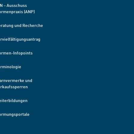
N – Ausschuss
ormenpraxis (ANP)
eratung und Recherche
rvielfältigungsantrag
ormen-Infopoints
erminologie
arnvermerke und
erkaufssperren
eiterbildungen
ormungsportale