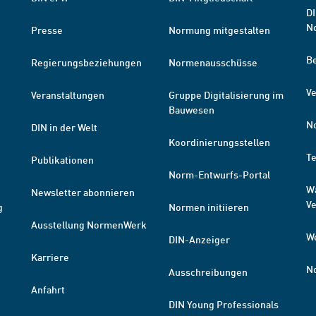
DI
N
Presse
Normung mitgestalten
B
Regierungsbeziehungen
Normenausschüsse
Ve
Veranstaltungen
Gruppe Digitalisierung im
Bauwesen
N
DIN in der Welt
Koordinierungsstellen
T
Publikationen
Norm-Entwurfs-Portal
W
Newsletter abonnieren
V
g
Normen initiieren
Ausstellung NormenWerk
W
DIN-Anzeiger
Karriere
N
Ausschreibungen
Anfahrt
DIN Young Professionals