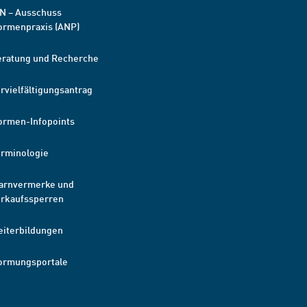
N – Ausschuss
ormenpraxis (ANP)
eratung und Recherche
rvielfältigungsantrag
ormen-Infopoints
erminologie
arnvermerke und
erkaufssperren
eiterbildungen
ormungsportale