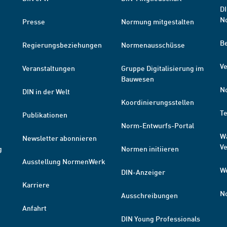
DI
N
Presse
Normung mitgestalten
B
Regierungsbeziehungen
Normenausschüsse
Ve
Veranstaltungen
Gruppe Digitalisierung im
Bauwesen
N
DIN in der Welt
Koordinierungsstellen
T
Publikationen
Norm-Entwurfs-Portal
W
Newsletter abonnieren
V
g
Normen initiieren
Ausstellung NormenWerk
W
DIN-Anzeiger
Karriere
N
Ausschreibungen
Anfahrt
DIN Young Professionals