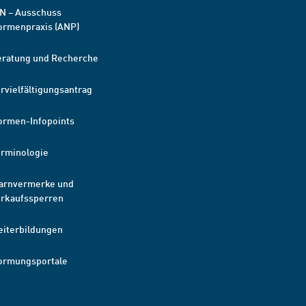
N – Ausschuss
ormenpraxis (ANP)
eratung und Recherche
rvielfältigungsantrag
ormen-Infopoints
erminologie
arnvermerke und
erkaufssperren
eiterbildungen
ormungsportale