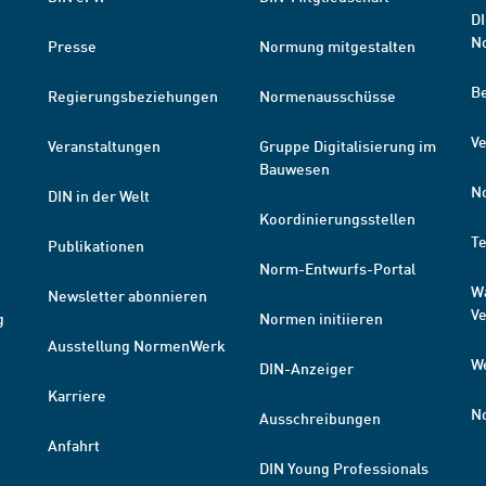
DI
N
Presse
Normung mitgestalten
B
Regierungsbeziehungen
Normenausschüsse
Ve
Veranstaltungen
Gruppe Digitalisierung im
Bauwesen
N
DIN in der Welt
Koordinierungsstellen
T
Publikationen
Norm-Entwurfs-Portal
W
Newsletter abonnieren
V
g
Normen initiieren
Ausstellung NormenWerk
W
DIN-Anzeiger
Karriere
N
Ausschreibungen
Anfahrt
DIN Young Professionals