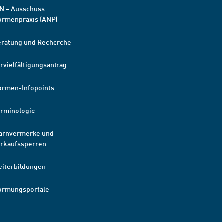
N – Ausschuss
ormenpraxis (ANP)
eratung und Recherche
rvielfältigungsantrag
ormen-Infopoints
erminologie
arnvermerke und
erkaufssperren
eiterbildungen
ormungsportale