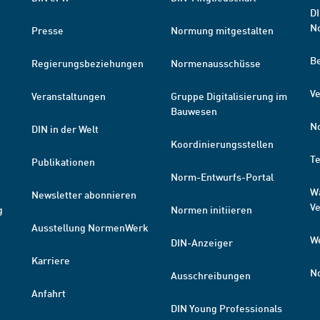
DI
N
Presse
Normung mitgestalten
B
Regierungsbeziehungen
Normenausschüsse
Ve
Veranstaltungen
Gruppe Digitalisierung im
Bauwesen
N
DIN in der Welt
Koordinierungsstellen
T
Publikationen
Norm-Entwurfs-Portal
W
Newsletter abonnieren
V
g
Normen initiieren
Ausstellung NormenWerk
W
DIN-Anzeiger
Karriere
N
Ausschreibungen
Anfahrt
DIN Young Professionals