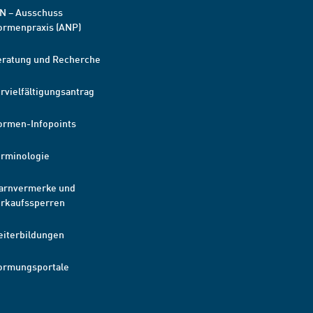
N – Ausschuss
ormenpraxis (ANP)
eratung und Recherche
rvielfältigungsantrag
ormen-Infopoints
erminologie
arnvermerke und
erkaufssperren
eiterbildungen
ormungsportale