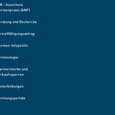
N – Ausschuss
ormenpraxis (ANP)
eratung und Recherche
rvielfältigungsantrag
ormen-Infopoints
erminologie
arnvermerke und
erkaufssperren
eiterbildungen
ormungsportale