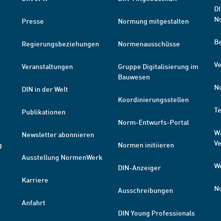
DI
N
Presse
Normung mitgestalten
B
Regierungsbeziehungen
Normenausschüsse
Ve
Veranstaltungen
Gruppe Digitalisierung im
Bauwesen
N
DIN in der Welt
Koordinierungsstellen
T
Publikationen
Norm-Entwurfs-Portal
W
Newsletter abonnieren
V
g
Normen initiieren
Ausstellung NormenWerk
W
DIN-Anzeiger
Karriere
N
Ausschreibungen
Anfahrt
DIN Young Professionals