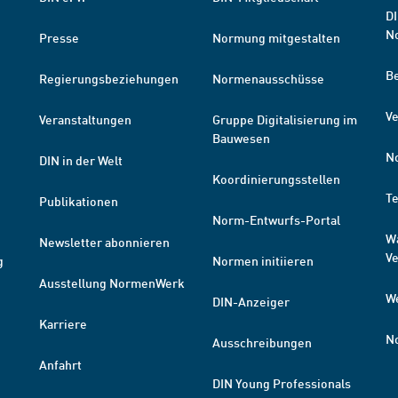
DI
N
Presse
Normung mitgestalten
B
Regierungsbeziehungen
Normenausschüsse
Ve
Veranstaltungen
Gruppe Digitalisierung im
Bauwesen
N
DIN in der Welt
Koordinierungsstellen
T
Publikationen
Norm-Entwurfs-Portal
W
Newsletter abonnieren
V
g
Normen initiieren
Ausstellung NormenWerk
W
DIN-Anzeiger
Karriere
N
Ausschreibungen
Anfahrt
DIN Young Professionals