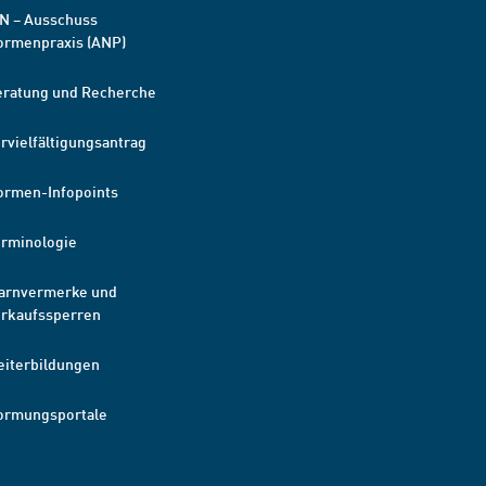
N – Ausschuss
ormenpraxis (ANP)
eratung und Recherche
rvielfältigungsantrag
ormen-Infopoints
erminologie
arnvermerke und
erkaufssperren
eiterbildungen
ormungsportale