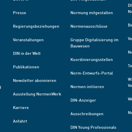
DI
N
Presse
Normung mitgestalten
B
Regierungsbeziehungen
Normenausschüsse
Ve
Veranstaltungen
Gruppe Digitalisierung im
Bauwesen
N
DIN in der Welt
Koordinierungsstellen
T
Publikationen
Norm-Entwurfs-Portal
W
Newsletter abonnieren
V
g
Normen initiieren
Ausstellung NormenWerk
W
DIN-Anzeiger
Karriere
N
Ausschreibungen
Anfahrt
DIN Young Professionals