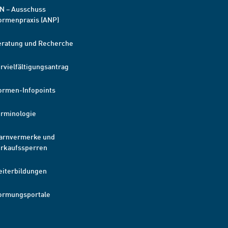
N – Ausschuss
ormenpraxis (ANP)
eratung und Recherche
rvielfältigungsantrag
ormen-Infopoints
erminologie
arnvermerke und
erkaufssperren
eiterbildungen
ormungsportale