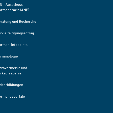
N – Ausschuss
ormenpraxis (ANP)
eratung und Recherche
rvielfältigungsantrag
ormen-Infopoints
erminologie
arnvermerke und
erkaufssperren
eiterbildungen
ormungsportale