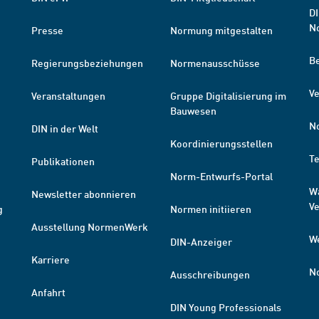
DI
N
Presse
Normung mitgestalten
B
Regierungsbeziehungen
Normenausschüsse
Ve
Veranstaltungen
Gruppe Digitalisierung im
Bauwesen
N
DIN in der Welt
Koordinierungsstellen
T
Publikationen
Norm-Entwurfs-Portal
W
Newsletter abonnieren
V
g
Normen initiieren
Ausstellung NormenWerk
W
DIN-Anzeiger
Karriere
N
Ausschreibungen
Anfahrt
DIN Young Professionals