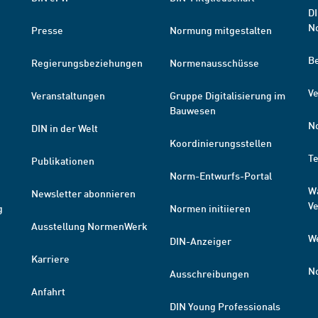
DI
N
Presse
Normung mitgestalten
B
Regierungsbeziehungen
Normenausschüsse
Ve
Veranstaltungen
Gruppe Digitalisierung im
Bauwesen
N
DIN in der Welt
Koordinierungsstellen
T
Publikationen
Norm-Entwurfs-Portal
W
Newsletter abonnieren
V
g
Normen initiieren
Ausstellung NormenWerk
W
DIN-Anzeiger
Karriere
N
Ausschreibungen
Anfahrt
DIN Young Professionals