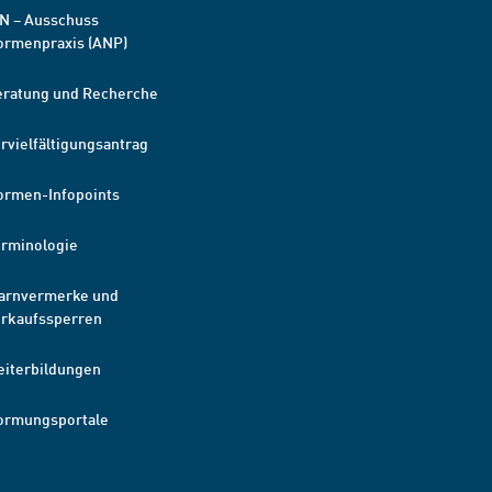
N – Ausschuss
ormenpraxis (ANP)
eratung und Recherche
rvielfältigungsantrag
ormen-Infopoints
erminologie
arnvermerke und
erkaufssperren
eiterbildungen
ormungsportale