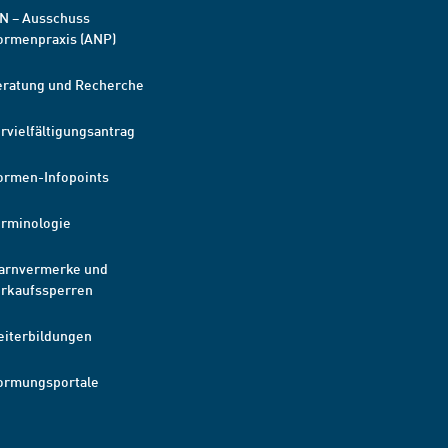
N – Ausschuss
ormenpraxis (ANP)
eratung und Recherche
rvielfältigungsantrag
ormen-Infopoints
erminologie
arnvermerke und
erkaufssperren
eiterbildungen
ormungsportale