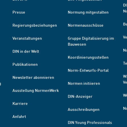
DI
N
Presse
Normung mitgestalten
B
Regierungsbeziehungen
Normenausschüsse
Ve
Veranstaltungen
Gruppe Digitalisierung im
Bauwesen
N
DIN in der Welt
Koordinierungsstellen
T
Publikationen
Norm-Entwurfs-Portal
W
Newsletter abonnieren
V
g
Normen initiieren
Ausstellung NormenWerk
W
DIN-Anzeiger
Karriere
N
Ausschreibungen
Anfahrt
DIN Young Professionals