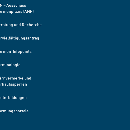
N – Ausschuss
ormenpraxis (ANP)
eratung und Recherche
rvielfältigungsantrag
ormen-Infopoints
erminologie
arnvermerke und
erkaufssperren
eiterbildungen
ormungsportale