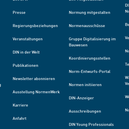
DI
N
Presse
Normung mitgestalten
B
Regierungsbeziehungen
Normenausschüsse
Ve
Veranstaltungen
Gruppe Digitalisierung im
Bauwesen
N
DIN in der Welt
Koordinierungsstellen
T
Publikationen
Norm-Entwurfs-Portal
W
Newsletter abonnieren
V
g
Normen initiieren
Ausstellung NormenWerk
W
DIN-Anzeiger
Karriere
N
Ausschreibungen
Anfahrt
DIN Young Professionals