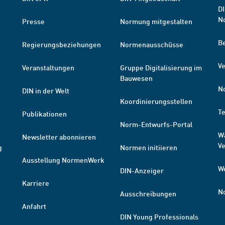
DI
N
Presse
Normung mitgestalten
B
Regierungsbeziehungen
Normenausschüsse
Ve
Veranstaltungen
Gruppe Digitalisierung im
Bauwesen
N
DIN in der Welt
Koordinierungsstellen
T
Publikationen
Norm-Entwurfs-Portal
W
Newsletter abonnieren
V
g
Normen initiieren
Ausstellung NormenWerk
W
DIN-Anzeiger
Karriere
N
Ausschreibungen
Anfahrt
DIN Young Professionals