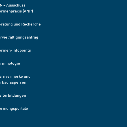
N – Ausschuss
ormenpraxis (ANP)
eratung und Recherche
rvielfältigungsantrag
ormen-Infopoints
erminologie
arnvermerke und
erkaufssperren
eiterbildungen
ormungsportale