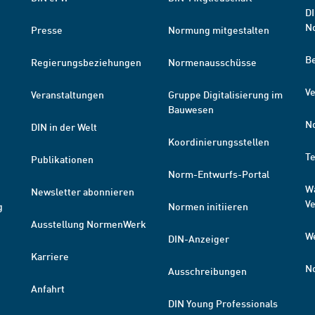
DI
N
Presse
Normung mitgestalten
B
Regierungsbeziehungen
Normenausschüsse
Ve
Veranstaltungen
Gruppe Digitalisierung im
Bauwesen
N
DIN in der Welt
Koordinierungsstellen
T
Publikationen
Norm-Entwurfs-Portal
W
Newsletter abonnieren
V
g
Normen initiieren
Ausstellung NormenWerk
W
DIN-Anzeiger
Karriere
N
Ausschreibungen
Anfahrt
DIN Young Professionals