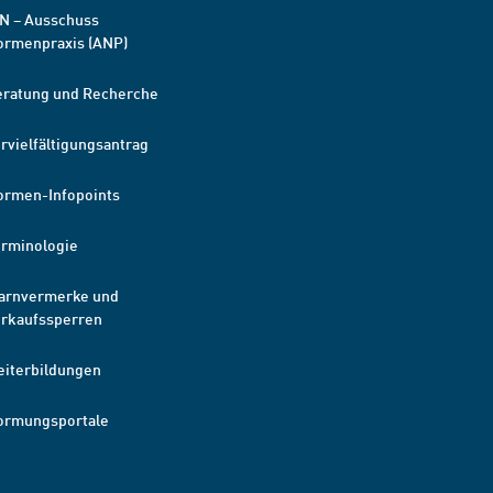
N – Ausschuss
ormenpraxis (ANP)
eratung und Recherche
rvielfältigungsantrag
ormen-Infopoints
erminologie
arnvermerke und
erkaufssperren
eiterbildungen
ormungsportale