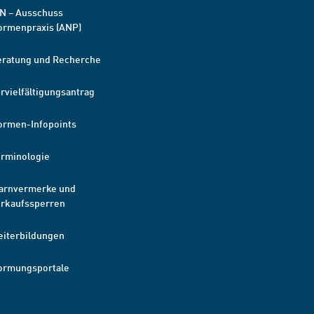
N – Ausschuss
ormenpraxis (ANP)
eratung und Recherche
rvielfältigungsantrag
ormen-Infopoints
erminologie
arnvermerke und
erkaufssperren
eiterbildungen
ormungsportale