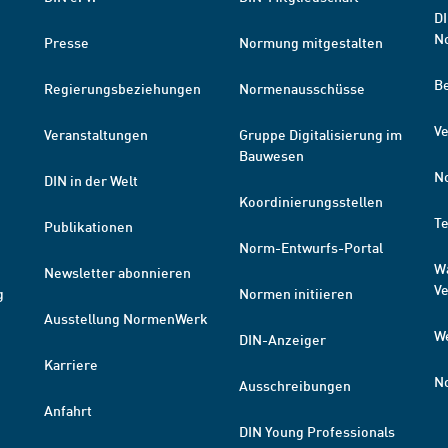
DI
N
Presse
Normung mitgestalten
B
Regierungsbeziehungen
Normenausschüsse
Ve
Veranstaltungen
Gruppe Digitalisierung im
Bauwesen
N
DIN in der Welt
Koordinierungsstellen
T
Publikationen
Norm-Entwurfs-Portal
W
Newsletter abonnieren
V
g
Normen initiieren
Ausstellung NormenWerk
W
DIN-Anzeiger
Karriere
N
Ausschreibungen
Anfahrt
DIN Young Professionals