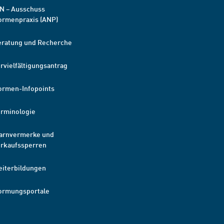
N – Ausschuss
ormenpraxis (ANP)
eratung und Recherche
rvielfältigungsantrag
ormen-Infopoints
erminologie
arnvermerke und
erkaufssperren
eiterbildungen
ormungsportale