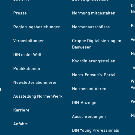
DI
N
Presse
Normung mitgestalten
B
Regierungsbeziehungen
Normenausschüsse
Ve
Veranstaltungen
Gruppe Digitalisierung im
Bauwesen
N
DIN in der Welt
Koordinierungsstellen
T
Publikationen
Norm-Entwurfs-Portal
W
Newsletter abonnieren
V
g
Normen initiieren
Ausstellung NormenWerk
W
DIN-Anzeiger
Karriere
N
Ausschreibungen
Anfahrt
DIN Young Professionals