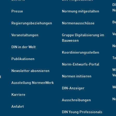
DI
N
Presse
Normung mitgestalten
B
Regierungsbeziehungen
Normenausschüsse
Ve
Veranstaltungen
Gruppe Digitalisierung im
Bauwesen
N
DIN in der Welt
Koordinierungsstellen
T
Publikationen
Norm-Entwurfs-Portal
W
Newsletter abonnieren
V
g
Normen initiieren
Ausstellung NormenWerk
W
DIN-Anzeiger
Karriere
N
Ausschreibungen
Anfahrt
DIN Young Professionals