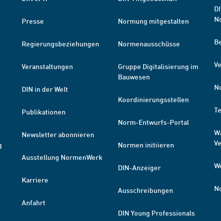
DI
N
Presse
Normung mitgestalten
B
Regierungsbeziehungen
Normenausschüsse
Ve
Veranstaltungen
Gruppe Digitalisierung im
Bauwesen
N
DIN in der Welt
Koordinierungsstellen
T
Publikationen
Norm-Entwurfs-Portal
W
Newsletter abonnieren
V
g
Normen initiieren
Ausstellung NormenWerk
W
DIN-Anzeiger
Karriere
N
Ausschreibungen
Anfahrt
DIN Young Professionals