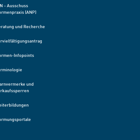
N – Ausschuss
ormenpraxis (ANP)
eratung und Recherche
rvielfältigungsantrag
ormen-Infopoints
erminologie
arnvermerke und
erkaufssperren
eiterbildungen
ormungsportale