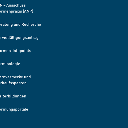
N – Ausschuss
ormenpraxis (ANP)
eratung und Recherche
rvielfältigungsantrag
ormen-Infopoints
erminologie
arnvermerke und
erkaufssperren
eiterbildungen
ormungsportale