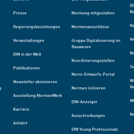
DI
N
Presse
Normung mitgestalten
B
Regierungsbeziehungen
Normenausschüsse
Ve
Veranstaltungen
Gruppe Digitalisierung im
Bauwesen
N
DIN in der Welt
Koordinierungsstellen
T
Publikationen
Norm-Entwurfs-Portal
W
Newsletter abonnieren
V
g
Normen initiieren
Ausstellung NormenWerk
W
DIN-Anzeiger
Karriere
N
Ausschreibungen
Anfahrt
DIN Young Professionals