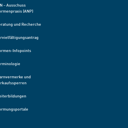
N – Ausschuss
ormenpraxis (ANP)
eratung und Recherche
rvielfältigungsantrag
ormen-Infopoints
erminologie
arnvermerke und
erkaufssperren
eiterbildungen
ormungsportale