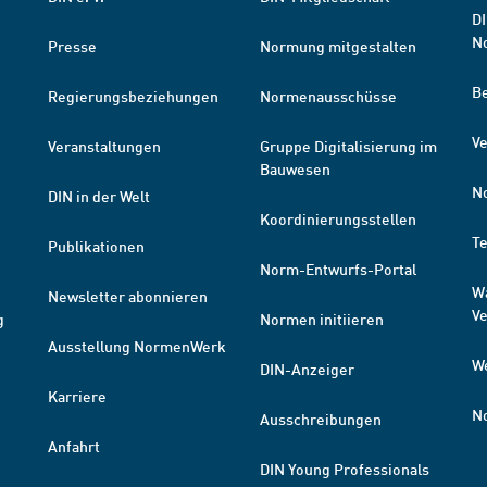
DI
N
Presse
Normung mitgestalten
B
Regierungsbeziehungen
Normenausschüsse
Ve
Veranstaltungen
Gruppe Digitalisierung im
Bauwesen
N
DIN in der Welt
Koordinierungsstellen
T
Publikationen
Norm-Entwurfs-Portal
W
Newsletter abonnieren
V
g
Normen initiieren
Ausstellung NormenWerk
W
DIN-Anzeiger
Karriere
N
Ausschreibungen
Anfahrt
DIN Young Professionals