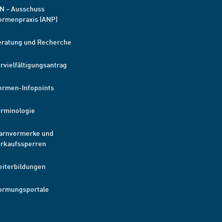
N – Ausschuss
ormenpraxis (ANP)
eratung und Recherche
rvielfältigungsantrag
ormen-Infopoints
erminologie
arnvermerke und
erkaufssperren
eiterbildungen
ormungsportale