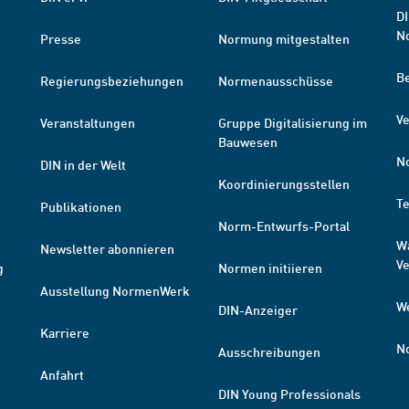
DI
N
Presse
Normung mitgestalten
B
Regierungsbeziehungen
Normenausschüsse
Ve
Veranstaltungen
Gruppe Digitalisierung im
Bauwesen
N
DIN in der Welt
Koordinierungsstellen
T
Publikationen
Norm-Entwurfs-Portal
W
Newsletter abonnieren
V
g
Normen initiieren
Ausstellung NormenWerk
W
DIN-Anzeiger
Karriere
N
Ausschreibungen
Anfahrt
DIN Young Professionals