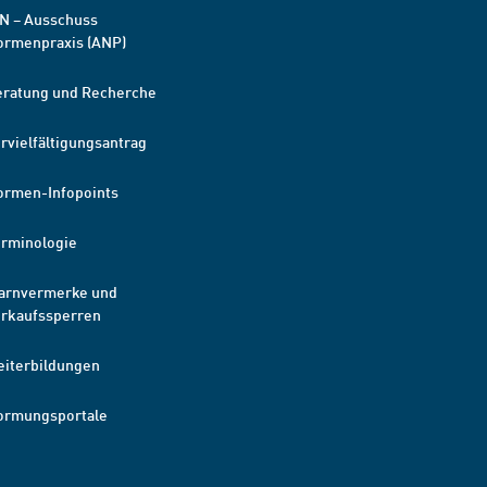
N – Ausschuss
ormenpraxis (ANP)
eratung und Recherche
rvielfältigungsantrag
ormen-Infopoints
erminologie
arnvermerke und
erkaufssperren
eiterbildungen
ormungsportale