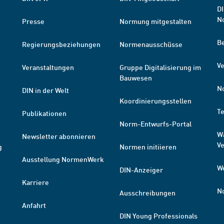
DI
N
Presse
Normung mitgestalten
B
Regierungsbeziehungen
Normenausschüsse
Ve
Veranstaltungen
Gruppe Digitalisierung im
Bauwesen
N
DIN in der Welt
Koordinierungsstellen
T
Publikationen
Norm-Entwurfs-Portal
W
Newsletter abonnieren
V
g
Normen initiieren
Ausstellung NormenWerk
W
DIN-Anzeiger
Karriere
N
Ausschreibungen
Anfahrt
DIN Young Professionals