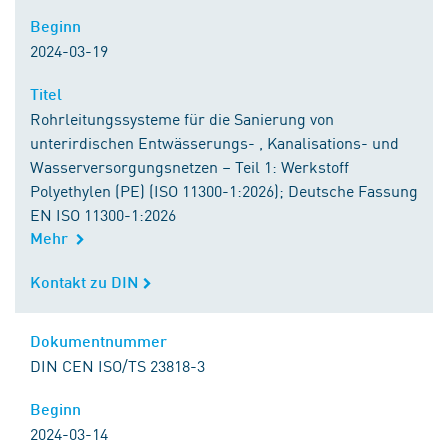
Beginn
Beginn
2024-03-19
Titel
Titel
Rohrleitungssysteme für die Sanierung von
unterirdischen Entwässerungs- , Kanalisations- und
Wasserversorgungsnetzen – Teil 1: Werkstoff
Polyethylen (PE) (ISO 11300-1:2026); Deutsche Fassung
EN ISO 11300-1:2026
Mehr
Kontakt zu DIN
Kontakt zu DIN
Dokumentnummer
Dokumentnummer
DIN CEN ISO/TS 23818-3
Beginn
Beginn
2024-03-14