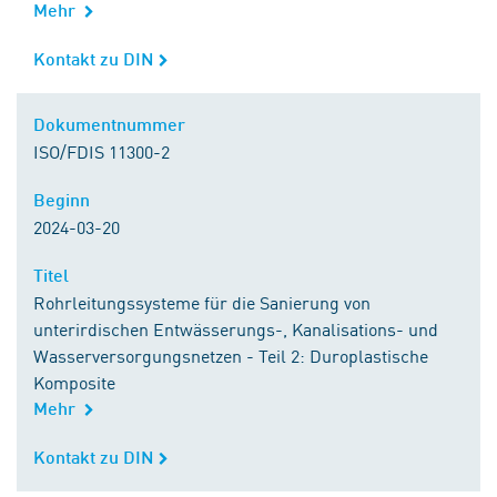
Mehr
Kontakt zu DIN
Kontakt zu DIN
Dokumentnummer
Dokumentnummer
ISO/FDIS 11300-2
Beginn
Beginn
2024-03-20
Titel
Titel
Rohrleitungssysteme für die Sanierung von
unterirdischen Entwässerungs-, Kanalisations- und
Wasserversorgungsnetzen - Teil 2: Duroplastische
Komposite
Mehr
Kontakt zu DIN
Kontakt zu DIN