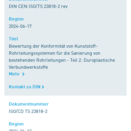
DIN CEN ISO/TS 23818-2 rev
Beginn
Beginn
2024-06-17
Titel
Titel
Bewertung der Konformität von Kunststoff-
Rohrleitungssystemen für die Sanierung von
bestehenden Rohrleitungen - Teil 2: Duroplastische
Verbundwerkstoffe
Mehr
Kontakt zu DIN
Kontakt zu DIN
Dokumentnummer
Dokumentnummer
ISO/CD TS 23818-2
Beginn
Beginn
2024-06-13