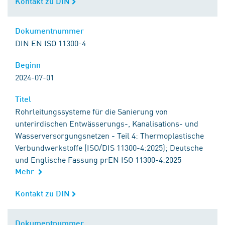
Kontakt zu DIN
Kontakt zu DIN
Dokumentnummer
Dokumentnummer
DIN EN ISO 11300-4
Beginn
Beginn
2024-07-01
Titel
Titel
Rohrleitungssysteme für die Sanierung von
unterirdischen Entwässerungs-, Kanalisations- und
Wasserversorgungsnetzen - Teil 4: Thermoplastische
Verbundwerkstoffe (ISO/DIS 11300-4:2025); Deutsche
und Englische Fassung prEN ISO 11300-4:2025
Mehr
Kontakt zu DIN
Kontakt zu DIN
Dokumentnummer
Dokumentnummer