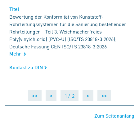
Titel
Titel
Bewertung der Konformität von Kunststoff-
Rohrleitungssystemen für die Sanierung bestehender
Rohrleitungen - Teil 3: Weichmacherfreies
Poly(vinylchlorid) (PVC-U) (ISO/TS 23818-3:2026);
Deutsche Fassung CEN ISO/TS 23818-3:2026
Mehr
Kontakt zu DIN
Kontakt zu DIN
1 /
2
<<
<
>
>>
Zum Seitenanfang