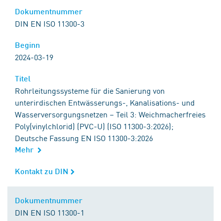
Dokumentnummer
Dokumentnummer
DIN EN ISO 11300-3
Beginn
Beginn
2024-03-19
Titel
Titel
Rohrleitungssysteme für die Sanierung von
unterirdischen Entwässerungs-, Kanalisations- und
Wasserversorgungsnetzen – Teil 3: Weichmacherfreies
Poly(vinylchlorid) (PVC-U) (ISO 11300-3:2026);
Deutsche Fassung EN ISO 11300-3:2026
Mehr
Kontakt zu DIN
Kontakt zu DIN
Dokumentnummer
Dokumentnummer
DIN EN ISO 11300-1