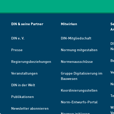
DIN & seine Partner
Mitwirken
Se
A
DIN e. V.
DIN-Mitgliedschaft
DI
N
Presse
Normung mitgestalten
B
Regierungsbeziehungen
Normenausschüsse
Ve
Veranstaltungen
Gruppe Digitalisierung im
Bauwesen
N
DIN in der Welt
Koordinierungsstellen
T
Publikationen
Norm-Entwurfs-Portal
W
Newsletter abonnieren
V
g
Normen initiieren