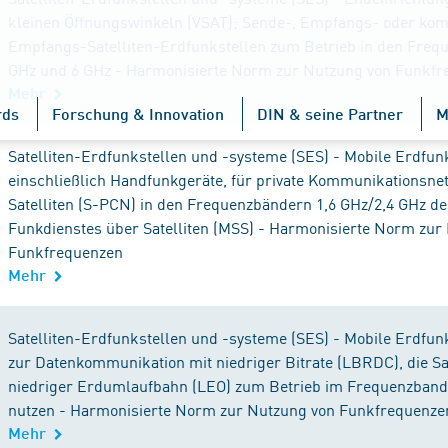
kleinen Öffnungswinkeln (VSAT); Sende-, Empfangs- oder kom
Empfangs-Satelliten-Erdfunkstellen zum Betrieb in den Freq
GHz und 6 GHz - Harmonisierte Norm zur Nutzung von Funkf
Mehr
rds
Forschung & Innovation
DIN & seine Partner
M
Satelliten-Erdfunkstellen und -systeme (SES) - Mobile Erdfun
einschließlich Handfunkgeräte, für private Kommunikationsne
Satelliten (S-PCN) in den Frequenzbändern 1,6 GHz/2,4 GHz d
Funkdienstes über Satelliten (MSS) - Harmonisierte Norm zur
Funkfrequenzen
Mehr
Satelliten-Erdfunkstellen und -systeme (SES) - Mobile Erdfun
zur Datenkommunikation mit niedriger Bitrate (LBRDC), die Sat
niedriger Erdumlaufbahn (LEO) zum Betrieb im Frequenzband
nutzen - Harmonisierte Norm zur Nutzung von Funkfrequenze
Mehr