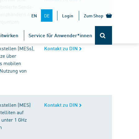
binierte Sende-
uenzbändern 4
DE
EN
Login
Zum Shop
requenzen
itwirken
Service für Anwender*innen
kstellen (MESs),
Kontakt zu DIN
tze über
es mobilen
 Nutzung von
kstellen (MES)
Kontakt zu DIN
elliten auf
 unter 1 GHz
n