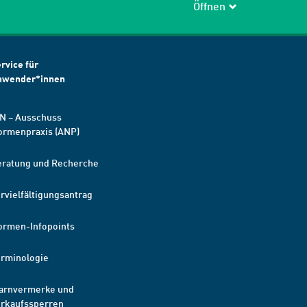
Öffnen
rvice für
nwender*innen
N – Ausschuss
ormenpraxis (ANP)
eratung und Recherche
rvielfältigungsantrag
ormen-Infopoints
erminologie
arnvermerke und
erkaufssperren