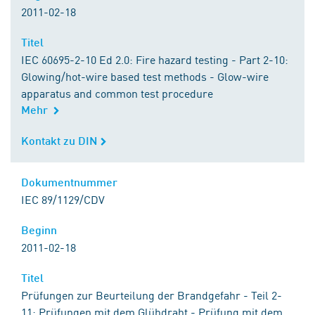
2011-02-18
Titel
Titel
IEC 60695-2-10 Ed 2.0: Fire hazard testing - Part 2-10:
Glowing/hot-wire based test methods - Glow-wire
apparatus and common test procedure
Mehr
Kontakt zu DIN
Kontakt zu DIN
Dokumentnummer
Dokumentnummer
IEC 89/1129/CDV
Beginn
Beginn
2011-02-18
Titel
Titel
Prüfungen zur Beurteilung der Brandgefahr - Teil 2-
11: Prüfungen mit dem Glühdraht - Prüfung mit dem