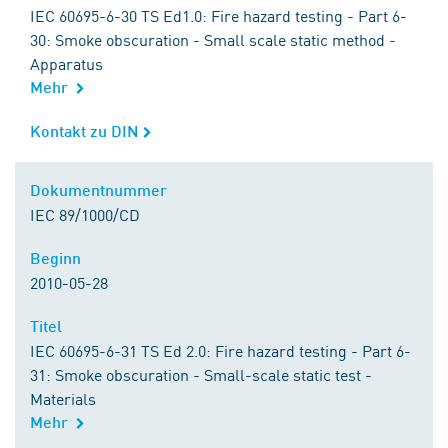
IEC 60695-6-30 TS Ed1.0: Fire hazard testing - Part 6-
30: Smoke obscuration - Small scale static method -
Apparatus
Mehr
Kontakt zu DIN
Kontakt zu DIN
Dokumentnummer
Dokumentnummer
IEC 89/1000/CD
Beginn
Beginn
2010-05-28
Titel
Titel
IEC 60695-6-31 TS Ed 2.0: Fire hazard testing - Part 6-
31: Smoke obscuration - Small-scale static test -
Materials
Mehr