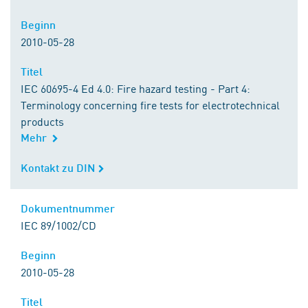
Beginn
Beginn
2010-05-28
Titel
Titel
IEC 60695-4 Ed 4.0: Fire hazard testing - Part 4:
Terminology concerning fire tests for electrotechnical
products
Mehr
Kontakt zu DIN
Kontakt zu DIN
Dokumentnummer
Dokumentnummer
IEC 89/1002/CD
Beginn
Beginn
2010-05-28
Titel
Titel