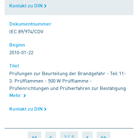
Kontakt zu DIN
Kontakt zu DIN
Dokumentnummer
Dokumentnummer
IEC 89/974/CDV
Beginn
Beginn
2010-01-22
Titel
Titel
Prüfungen zur Beurteilung der Brandgefahr - Teil 11-
3: Prüfflammen - 500 W Prüfflamme -
Prüfeinrichtungen und Prüfverfahren zur Bestätigung
Mehr
Kontakt zu DIN
Kontakt zu DIN
2 /
5
<<
<
>
>>