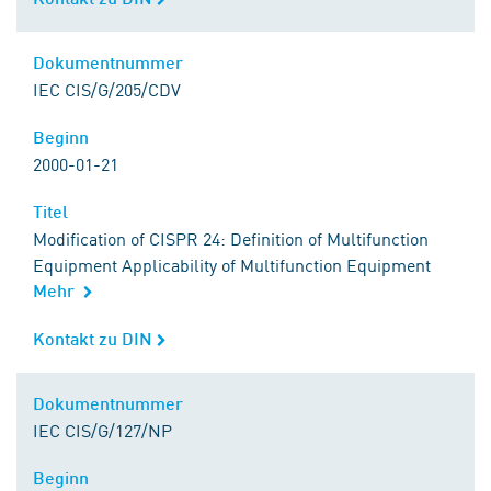
Dokumentnummer
Dokumentnummer
IEC CIS/G/205/CDV
Beginn
Beginn
2000-01-21
Titel
Titel
Modification of CISPR 24: Definition of Multifunction
Equipment Applicability of Multifunction Equipment
Mehr
Kontakt zu DIN
Kontakt zu DIN
Dokumentnummer
Dokumentnummer
IEC CIS/G/127/NP
Beginn
Beginn