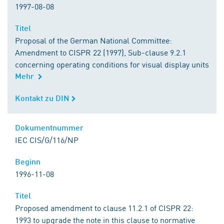
1997-08-08
Titel
Titel
Proposal of the German National Committee:
Amendment to CISPR 22 (1997), Sub-clause 9.2.1
concerning operating conditions for visual display units
Mehr
Kontakt zu DIN
Kontakt zu DIN
Dokumentnummer
Dokumentnummer
IEC CIS/G/116/NP
Beginn
Beginn
1996-11-08
Titel
Titel
Proposed amendment to clause 11.2.1 of CISPR 22:
1993 to upgrade the note in this clause to normative