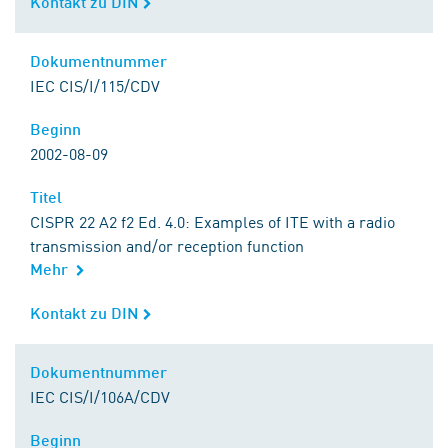
Kontakt zu DIN
Kontakt zu DIN
Dokumentnummer
Dokumentnummer
IEC CIS/I/115/CDV
Beginn
Beginn
2002-08-09
Titel
Titel
CISPR 22 A2 f2 Ed. 4.0: Examples of ITE with a radio
transmission and/or reception function
Mehr
Kontakt zu DIN
Kontakt zu DIN
Dokumentnummer
Dokumentnummer
IEC CIS/I/106A/CDV
Beginn
Beginn