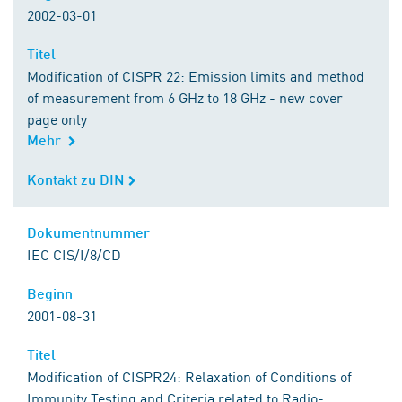
2002-03-01
Titel
Titel
Modification of CISPR 22: Emission limits and method
of measurement from 6 GHz to 18 GHz - new cover
page only
Mehr
Kontakt zu DIN
Kontakt zu DIN
Dokumentnummer
Dokumentnummer
IEC CIS/I/8/CD
Beginn
Beginn
2001-08-31
Titel
Titel
Modification of CISPR24: Relaxation of Conditions of
Immunity Testing and Criteria related to Radio-