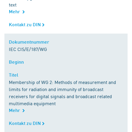
text
Mehr
Kontakt zu DIN
Kontakt zu DIN
Dokumentnummer
Dokumentnummer
IEC CIS/E/187/WG
Beginn
Beginn
Titel
Titel
Membership of WG 2: Methods of measurement and
limits for radiation and immunity of broadcast
receivers for digital signals and broadcast related
multimedia equipment
Mehr
Kontakt zu DIN
Kontakt zu DIN