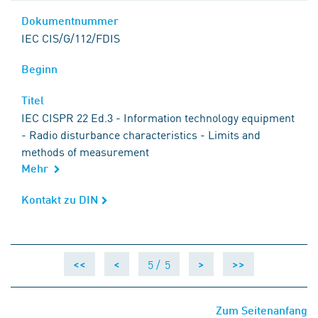
Dokumentnummer
Dokumentnummer
IEC CIS/G/112/FDIS
Beginn
Beginn
Titel
Titel
IEC CISPR 22 Ed.3 - Information technology equipment
- Radio disturbance characteristics - Limits and
methods of measurement
Mehr
Kontakt zu DIN
Kontakt zu DIN
5 /
5
<<
<
>
>>
Zum Seitenanfang