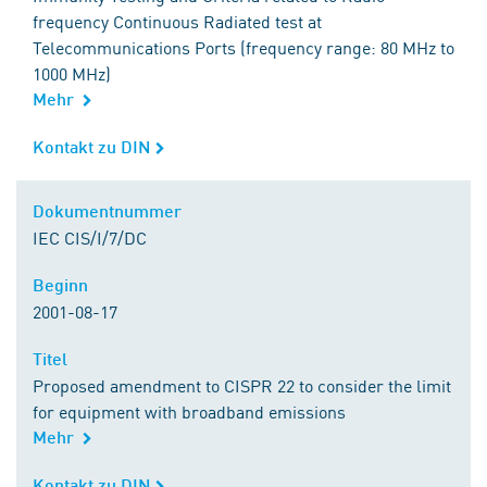
frequency Continuous Radiated test at
Telecommunications Ports (frequency range: 80 MHz to
1000 MHz)
Mehr
Kontakt zu DIN
Kontakt zu DIN
Dokumentnummer
Dokumentnummer
IEC CIS/I/7/DC
Beginn
Beginn
2001-08-17
Titel
Titel
Proposed amendment to CISPR 22 to consider the limit
for equipment with broadband emissions
Mehr
Kontakt zu DIN
Kontakt zu DIN