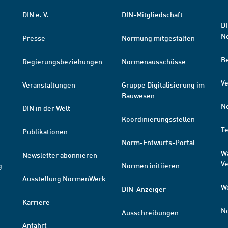
DIN e. V.
DIN-Mitgliedschaft
DI
N
Presse
Normung mitgestalten
B
Regierungsbeziehungen
Normenausschüsse
Ve
Veranstaltungen
Gruppe Digitalisierung im
Bauwesen
N
DIN in der Welt
Koordinierungsstellen
T
Publikationen
Norm-Entwurfs-Portal
W
Newsletter abonnieren
V
g
Normen initiieren
Ausstellung NormenWerk
W
DIN-Anzeiger
Karriere
N
Ausschreibungen
Anfahrt