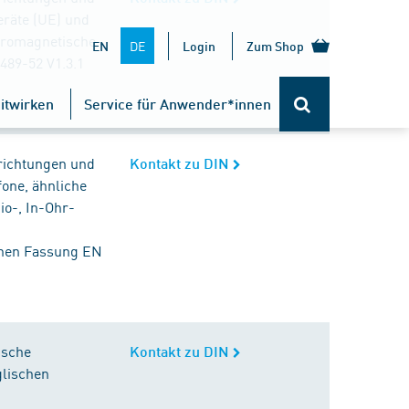
eräte (UE) und
ktromagnetische
DE
EN
Login
Zum Shop
489-52 V1.3.1
itwirken
Service für Anwender*innen
richtungen und
Kontakt zu DIN
fone, ähnliche
io-, In-Ohr-
chen Fassung EN
ische
Kontakt zu DIN
glischen