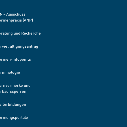
N – Ausschuss
ormenpraxis (ANP)
eratung und Recherche
rvielfältigungsantrag
ormen-Infopoints
erminologie
arnvermerke und
erkaufssperren
eiterbildungen
ormungsportale