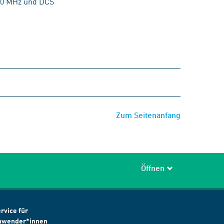
900 MHz und DCS
Zum Seitenanfang
Öffnen
rvice für
nwender*innen