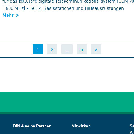
für das zellulare digitale Telekommunikations-system (GSM 
1 800 MHz) - Teil 2: Basisstationen und Hilfsausrüstungen
Mehr
(current)
…
1
2
5
>
DIN & seine Partner
Mitwirken
Se
A