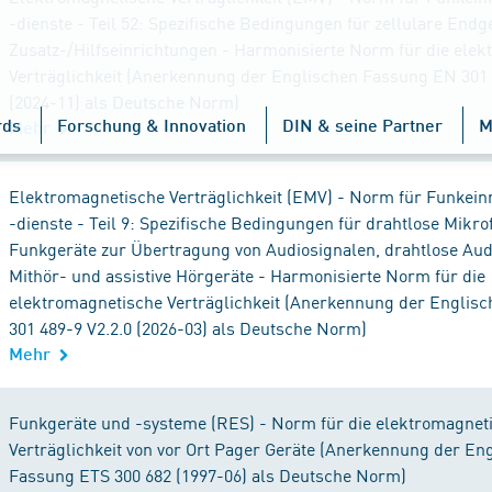
-dienste - Teil 52: Spezifische Bedingungen für zellulare Endg
Zusatz-/Hilfseinrichtungen - Harmonisierte Norm für die ele
Verträglichkeit (Anerkennung der Englischen Fassung EN 301 
(2024-11) als Deutsche Norm)
rds
Forschung & Innovation
DIN & seine Partner
M
Mehr
Elektromagnetische Verträglichkeit (EMV) - Norm für Funkein
-dienste - Teil 9: Spezifische Bedingungen für drahtlose Mikro
Funkgeräte zur Übertragung von Audiosignalen, drahtlose Aud
Mithör- und assistive Hörgeräte - Harmonisierte Norm für die
elektromagnetische Verträglichkeit (Anerkennung der Englis
301 489-9 V2.2.0 (2026-03) als Deutsche Norm)
Mehr
Funkgeräte und -systeme (RES) - Norm für die elektromagnet
Verträglichkeit von vor Ort Pager Geräte (Anerkennung der En
Fassung ETS 300 682 (1997-06) als Deutsche Norm)