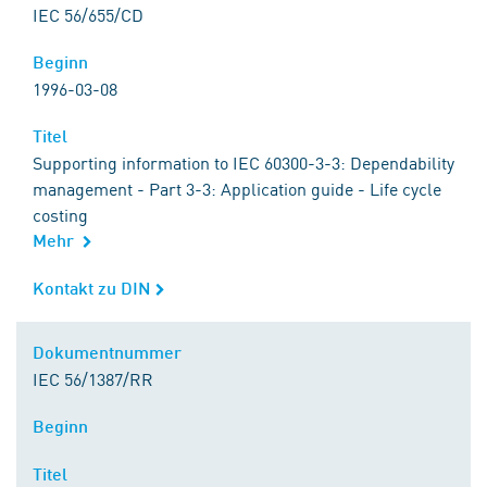
IEC 56/655/CD
Beginn
Beginn
1996-03-08
Titel
Titel
Supporting information to IEC 60300-3-3: Dependability
management - Part 3-3: Application guide - Life cycle
costing
Mehr
Kontakt zu DIN
Kontakt zu DIN
Dokumentnummer
Dokumentnummer
IEC 56/1387/RR
Beginn
Beginn
Titel
Titel