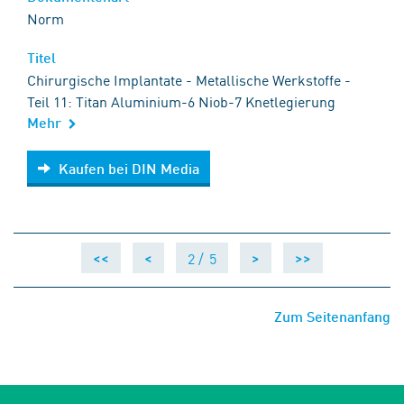
Norm
Titel
Chirurgische Implantate - Metallische Werkstoffe -
Teil 11: Titan Aluminium-6 Niob-7 Knetlegierung
Mehr
Kaufen bei DIN Media
Kaufen bei DIN Media
2 /
5
<<
<
>
>>
Zum Seitenanfang