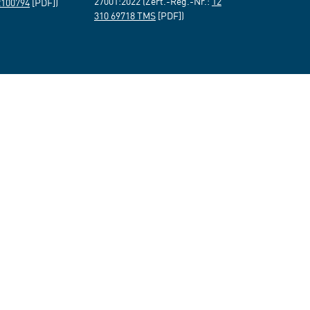
27001:2022 (Zert.-Reg.-Nr.:
12
2100794
[PDF])
310 69718 TMS
[PDF])