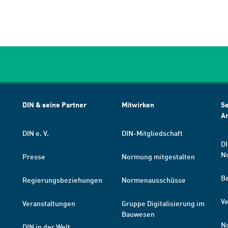
DIN & seine Partner
Mitwirken
Se
A
DIN e. V.
DIN-Mitgliedschaft
DI
N
Presse
Normung mitgestalten
B
Regierungsbeziehungen
Normenausschüsse
Ve
Veranstaltungen
Gruppe Digitalisierung im
Bauwesen
N
DIN in der Welt