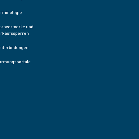
erminologie
arnvermerke und
erkaufssperren
eiterbildungen
ormungsportale