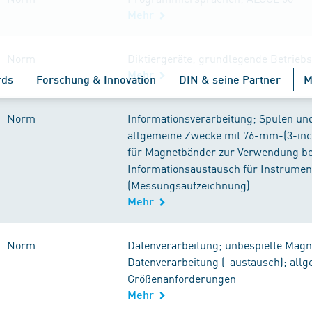
Mehr
Norm
Diktiergeräte; grundlegende Betrieb
Mehr
rds
Forschung & Innovation
DIN & seine Partner
M
Norm
Informationsverarbeitung; Spulen un
allgemeine Zwecke mit 76-mm-(3-inc
für Magnetbänder zur Verwendung be
Informationsaustausch für Instrum
(Messungsaufzeichnung)
Mehr
Norm
Datenverarbeitung; unbespielte Magn
Datenverarbeitung (-austausch); all
Größenanforderungen
Mehr