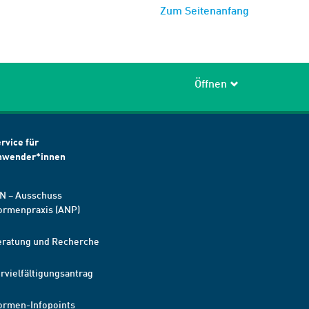
Zum Seitenanfang
Öffnen
rvice für
nwender*innen
N – Ausschuss
ormenpraxis (ANP)
eratung und Recherche
rvielfältigungsantrag
ormen-Infopoints