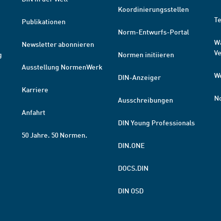
Koordinierungsstellen
T
Publikationen
Norm-Entwurfs-Portal
W
Newsletter abonnieren
V
g
Normen initiieren
Ausstellung NormenWerk
W
DIN-Anzeiger
Karriere
N
Ausschreibungen
Anfahrt
DIN Young Professionals
50 Jahre. 50 Normen.
DIN.ONE
DOCS.DIN
DIN OSD