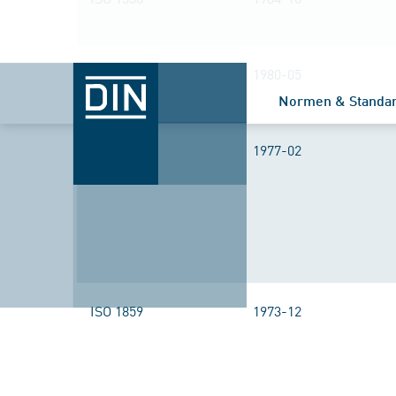
ISO 1730
1980-05
Normen & Standa
ISO 1858
1977-02
ISO 1859
1973-12