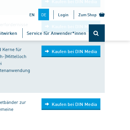
Kaufen bei DIN Media
DE
EN
Login
Zum Shop
serfordernisse
Kaufen bei DIN Media
itwirken
Service für Anwender*innen
d Kerne für
Kaufen bei DIN Media
h-)Mittelloch
i
entenanwendung
etbänder zur
Kaufen bei DIN Media
gemeine