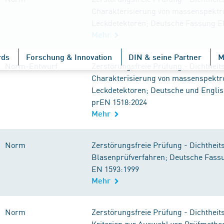
Charakterisierung von massenspektr
Leckdetektoren; Deutsche Fassung E
Mehr
rds
Forschung & Innovation
DIN & seine Partner
M
Norm-Entwurf
Zerstörungsfreie Prüfung - Dichtheit
Charakterisierung von massenspektr
Leckdetektoren; Deutsche und Engli
prEN 1518:2024
Mehr
Norm
Zerstörungsfreie Prüfung - Dichtheit
Blasenprüfverfahren; Deutsche Fass
EN 1593:1999
Mehr
Norm
Zerstörungsfreie Prüfung - Dichtheit
Kriterien zur Auswahl von Prüfmetho