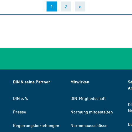
(current)
1
2
>
DIN & seine Partner
Mitwirken
Se
A
DIN e. V.
DIN-Mitgliedschaft
DI
N
Presse
Normung mitgestalten
B
Regierungsbeziehungen
Normenausschüsse