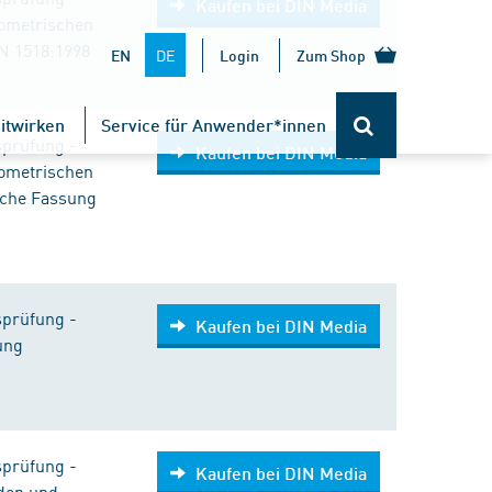
Kaufen bei DIN Media
ometrischen
N 1518:1998
DE
EN
Login
Zum Shop
itwirken
Service für Anwender*innen
sprüfung -
Kaufen bei DIN Media
ometrischen
sche Fassung
sprüfung -
Kaufen bei DIN Media
ung
sprüfung -
Kaufen bei DIN Media
den und -