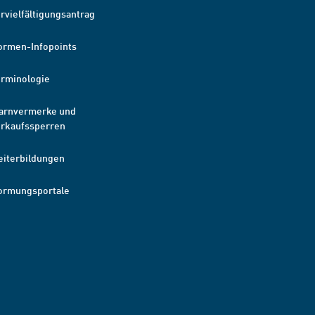
rvielfältigungsantrag
ormen-Infopoints
erminologie
arnvermerke und
erkaufssperren
eiterbildungen
ormungsportale