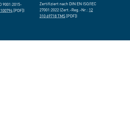
Zertifiziert nach DIN EN ISO/IEC
SO 9001:2015-
27001:2022 (Zert.-Reg.-Nr.:
12
2100794
[PDF])
310 69718 TMS
[PDF])