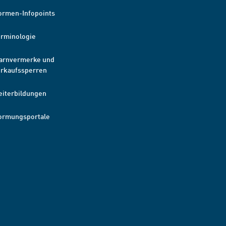
ormen-Infopoints
erminologie
arnvermerke und
erkaufssperren
eiterbildungen
ormungsportale