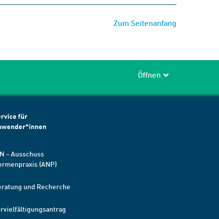
Zum Seitenanfang
Öffnen
rvice für
nwender*innen
N – Ausschuss
ormenpraxis (ANP)
eratung und Recherche
rvielfältigungsantrag