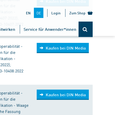
Kaufen bei DIN Media
n für die
ikation -
DE
EN
Login
Zum Shop
407:2022);
3-10407:2022
itwirken
Service für Anwender*innen
perabilität -
Kaufen bei DIN Media
n für die
ikation -
2022);
3-10408:2022
perabilität -
Kaufen bei DIN Media
n für die
fikation - Waage
che Fassung