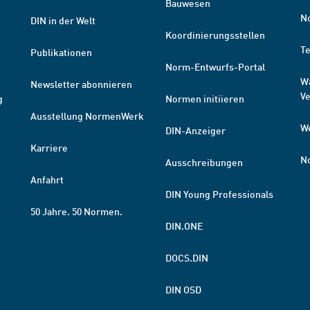
Bauwesen
N
DIN in der Welt
Koordinierungsstellen
T
Publikationen
Norm-Entwurfs-Portal
W
Newsletter abonnieren
V
g
Normen initiieren
Ausstellung NormenWerk
W
DIN-Anzeiger
Karriere
N
Ausschreibungen
Anfahrt
DIN Young Professionals
50 Jahre. 50 Normen.
DIN.ONE
DOCS.DIN
DIN OSD