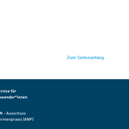
Zum Seitenanfang
rvice für
nwender*innen
N – Ausschuss
ormenpraxis (ANP)