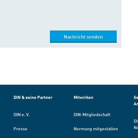
Nachricht senden
DIN & seine Partner
Mitwirken
Se
A
DIN e. V.
DIN-Mitgliedschaft
DI
N
Presse
Normung mitgestalten