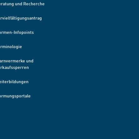
eratung und Recherche
rvielfältigungsantrag
ormen-Infopoints
erminologie
arnvermerke und
erkaufssperren
eiterbildungen
ormungsportale