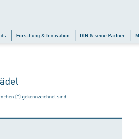
rds
Forschung & Innovation
DIN & seine Partner
M
ädel
ernchen (*) gekennzeichnet sind.