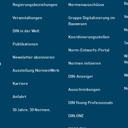
B
Regierungsbeziehungen
Normenausschüsse
Ve
Veranstaltungen
Gruppe Digitalisierung im
Bauwesen
N
DIN in der Welt
Koordinierungsstellen
T
Publikationen
Norm-Entwurfs-Portal
W
Newsletter abonnieren
V
g
Normen initiieren
Ausstellung NormenWerk
W
DIN-Anzeiger
Karriere
N
Ausschreibungen
Anfahrt
DIN Young Professionals
50 Jahre. 50 Normen.
DIN.ONE