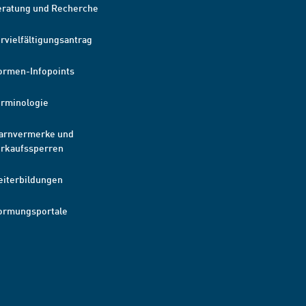
eratung und Recherche
rvielfältigungsantrag
ormen-Infopoints
erminologie
arnvermerke und
erkaufssperren
eiterbildungen
ormungsportale