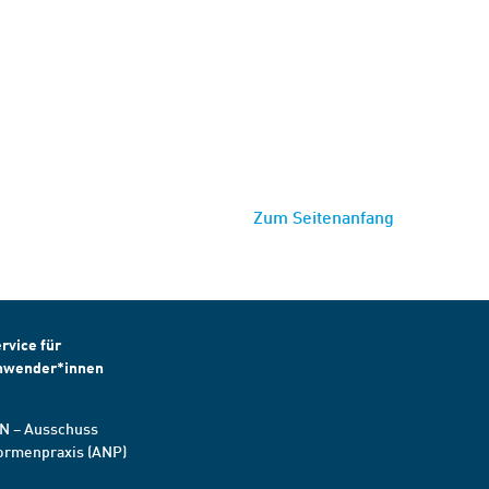
Zum Seitenanfang
rvice für
nwender*innen
N – Ausschuss
ormenpraxis (ANP)