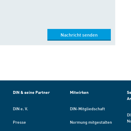
Nachricht senden
DIN & seine Partner
Mitwirken
Se
A
DIN e. V.
DIN-Mitgliedschaft
DI
N
Presse
Normung mitgestalten