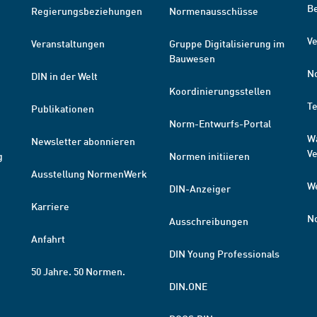
B
Regierungsbeziehungen
Normenausschüsse
Ve
Veranstaltungen
Gruppe Digitalisierung im
Bauwesen
N
DIN in der Welt
Koordinierungsstellen
T
Publikationen
Norm-Entwurfs-Portal
W
Newsletter abonnieren
V
g
Normen initiieren
Ausstellung NormenWerk
W
DIN-Anzeiger
Karriere
N
Ausschreibungen
Anfahrt
DIN Young Professionals
50 Jahre. 50 Normen.
DIN.ONE