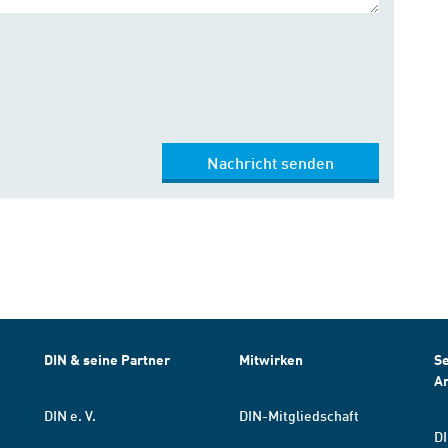
Nachricht senden
DIN & seine Partner
Mitwirken
Se
A
DIN e. V.
DIN-Mitgliedschaft
DI