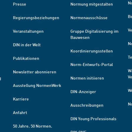
N
Presse
Normung mitgestalten
B
Regierungsbeziehungen
Normenausschüsse
Ve
Veranstaltungen
Gruppe Digitalisierung im
Bauwesen
N
DIN in der Welt
Koordinierungsstellen
T
Publikationen
Norm-Entwurfs-Portal
W
Newsletter abonnieren
V
g
Normen initiieren
Ausstellung NormenWerk
W
DIN-Anzeiger
Karriere
N
Ausschreibungen
Anfahrt
DIN Young Professionals
50 Jahre. 50 Normen.