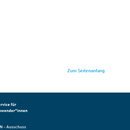
Zum Seitenanfang
rvice für
nwender*innen
N – Ausschuss