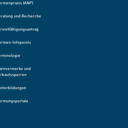
ormenpraxis (ANP)
eratung und Recherche
rvielfältigungsantrag
ormen-Infopoints
erminologie
arnvermerke und
erkaufssperren
eiterbildungen
ormungsportale