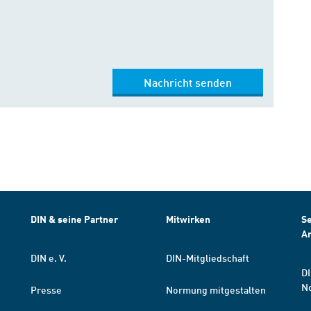
Nachricht senden
DIN & seine Partner
Mitwirken
Se
A
DIN e. V.
DIN-Mitgliedschaft
DI
N
Presse
Normung mitgestalten