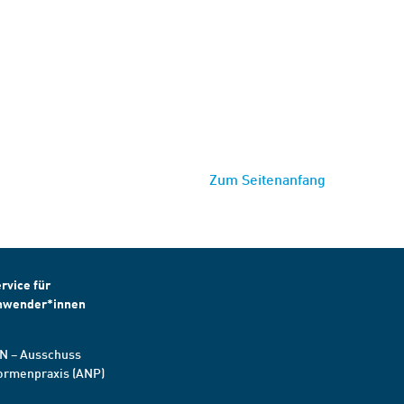
Zum Seitenanfang
rvice für
nwender*innen
N – Ausschuss
ormenpraxis (ANP)