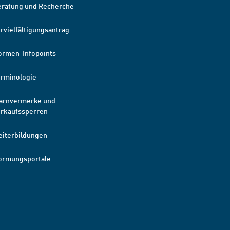
eratung und Recherche
rvielfältigungsantrag
ormen-Infopoints
erminologie
arnvermerke und
erkaufssperren
eiterbildungen
ormungsportale