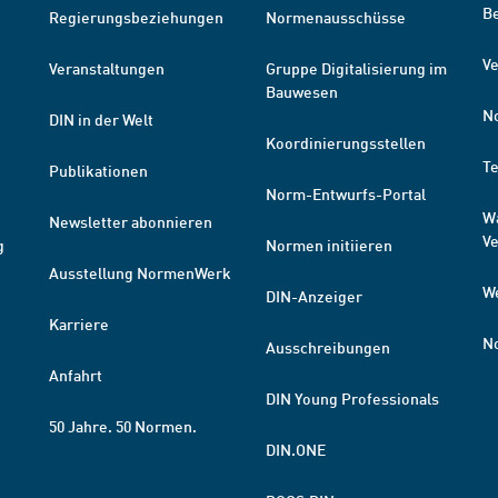
B
Regierungsbeziehungen
Normenausschüsse
Ve
Veranstaltungen
Gruppe Digitalisierung im
Bauwesen
N
DIN in der Welt
Koordinierungsstellen
T
Publikationen
Norm-Entwurfs-Portal
W
Newsletter abonnieren
V
g
Normen initiieren
Ausstellung NormenWerk
W
DIN-Anzeiger
Karriere
N
Ausschreibungen
Anfahrt
DIN Young Professionals
50 Jahre. 50 Normen.
DIN.ONE