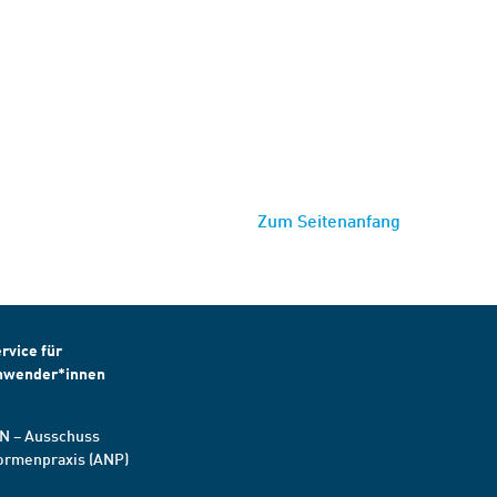
Zum Seitenanfang
rvice für
nwender*innen
N – Ausschuss
ormenpraxis (ANP)