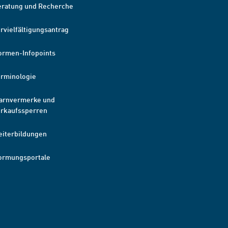
eratung und Recherche
rvielfältigungsantrag
ormen-Infopoints
erminologie
arnvermerke und
erkaufssperren
eiterbildungen
ormungsportale