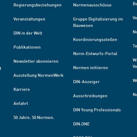
B
Regierungsbeziehungen
Normenausschüsse
Ve
Veranstaltungen
Gruppe Digitalisierung im
Bauwesen
N
DIN in der Welt
Koordinierungsstellen
T
Publikationen
Norm-Entwurfs-Portal
W
Newsletter abonnieren
V
g
Normen initiieren
Ausstellung NormenWerk
W
DIN-Anzeiger
Karriere
N
Ausschreibungen
Anfahrt
DIN Young Professionals
50 Jahre. 50 Normen.
DIN.ONE