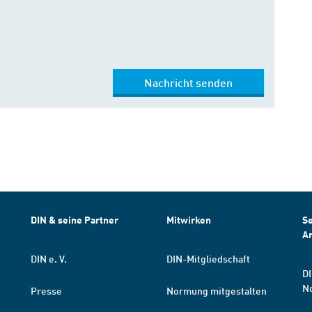
Nachricht senden
DIN & seine Partner
Mitwirken
Se
A
DIN e. V.
DIN-Mitgliedschaft
DI
N
Presse
Normung mitgestalten