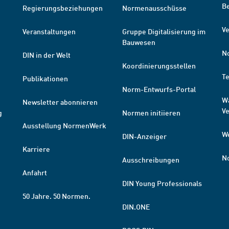
B
Regierungsbeziehungen
Normenausschüsse
Ve
Veranstaltungen
Gruppe Digitalisierung im
Bauwesen
N
DIN in der Welt
Koordinierungsstellen
T
Publikationen
Norm-Entwurfs-Portal
W
Newsletter abonnieren
V
g
Normen initiieren
Ausstellung NormenWerk
W
DIN-Anzeiger
Karriere
N
Ausschreibungen
Anfahrt
DIN Young Professionals
50 Jahre. 50 Normen.
DIN.ONE