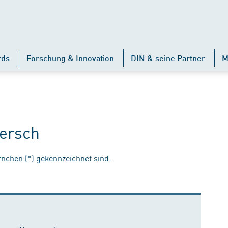
rds
Forschung & Innovation
DIN & seine Partner
M
fersch
ernchen (*) gekennzeichnet sind.