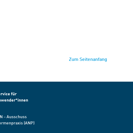
Zum Seitenanfang
rvice für
nwender*innen
N – Ausschuss
ormenpraxis (ANP)