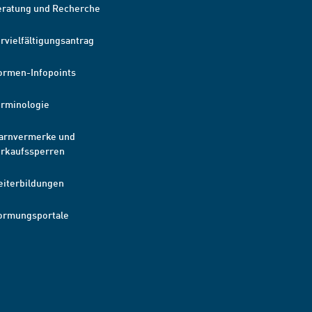
eratung und Recherche
rvielfältigungsantrag
ormen-Infopoints
erminologie
arnvermerke und
erkaufssperren
eiterbildungen
ormungsportale