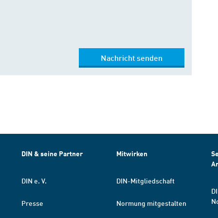
Nachricht senden
DIN & seine Partner
Mitwirken
Se
A
DIN e. V.
DIN-Mitgliedschaft
DI
N
Presse
Normung mitgestalten