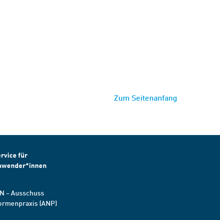
Zum Seitenanfang
rvice für
nwender*innen
N – Ausschuss
ormenpraxis (ANP)