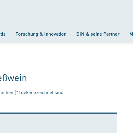
rds
Forschung & Innovation
DIN & seine Partner
M
eßwein
ernchen (*) gekennzeichnet sind.