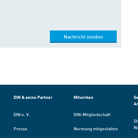
Nachricht senden
DIN & seine Partner
Mitwirken
Se
A
DIN e. V.
DIN-Mitgliedschaft
DI
N
Presse
Normung mitgestalten