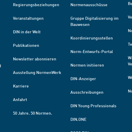
B
Regierungsbeziehungen
Normenausschüsse
Ve
Veranstaltungen
Gruppe Digitalisierung im
Bauwesen
N
DIN in der Welt
Koordinierungsstellen
T
Publikationen
Norm-Entwurfs-Portal
W
Newsletter abonnieren
V
g
Normen initiieren
Ausstellung NormenWerk
W
DIN-Anzeiger
Karriere
N
Ausschreibungen
Anfahrt
DIN Young Professionals
50 Jahre. 50 Normen.
DIN.ONE