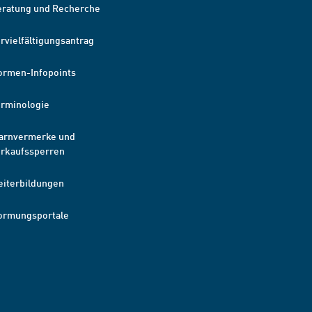
eratung und Recherche
rvielfältigungsantrag
ormen-Infopoints
erminologie
arnvermerke und
erkaufssperren
eiterbildungen
ormungsportale