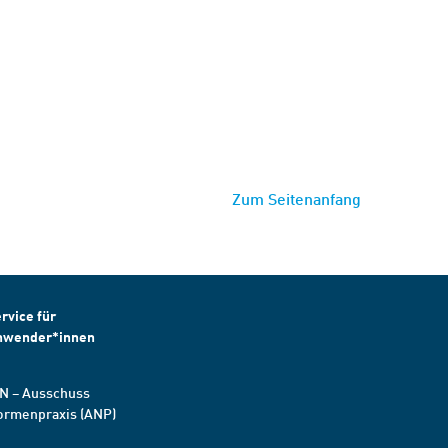
Zum Seitenanfang
rvice für
nwender*innen
N – Ausschuss
ormenpraxis (ANP)