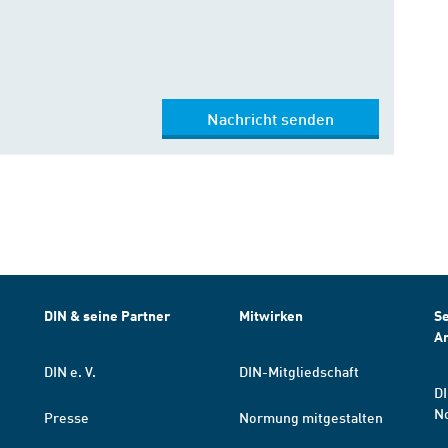
Nachricht senden
DIN & seine Partner
Mitwirken
Se
A
DIN e. V.
DIN-Mitgliedschaft
DI
N
Presse
Normung mitgestalten