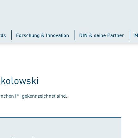
rds
Forschung & Innovation
DIN & seine Partner
M
okolowski
ernchen (*) gekennzeichnet sind.