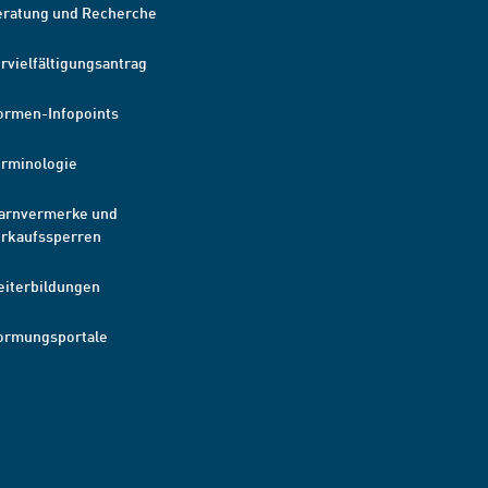
eratung und Recherche
rvielfältigungsantrag
ormen-Infopoints
erminologie
arnvermerke und
erkaufssperren
eiterbildungen
ormungsportale