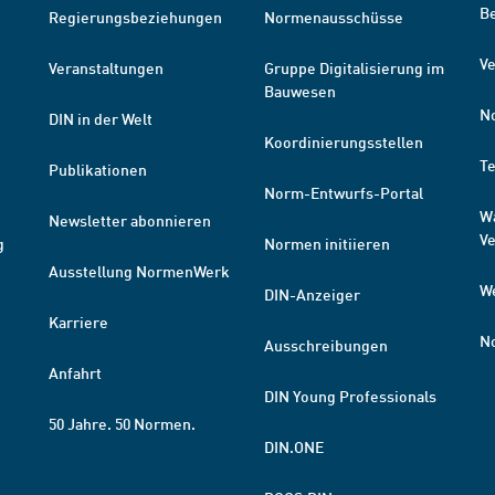
B
Regierungsbeziehungen
Normenausschüsse
Ve
Veranstaltungen
Gruppe Digitalisierung im
Bauwesen
N
DIN in der Welt
Koordinierungsstellen
T
Publikationen
Norm-Entwurfs-Portal
W
Newsletter abonnieren
V
g
Normen initiieren
Ausstellung NormenWerk
W
DIN-Anzeiger
Karriere
N
Ausschreibungen
Anfahrt
DIN Young Professionals
50 Jahre. 50 Normen.
DIN.ONE