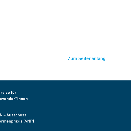
Zum Seitenanfang
rvice für
nwender*innen
N – Ausschuss
ormenpraxis (ANP)