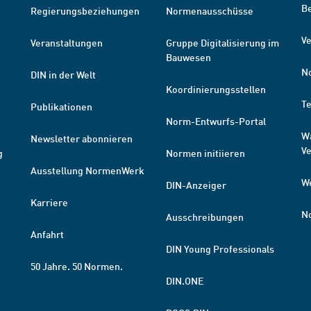
B
Regierungsbeziehungen
Normenausschüsse
Ve
Veranstaltungen
Gruppe Digitalisierung im
Bauwesen
N
DIN in der Welt
Koordinierungsstellen
T
Publikationen
Norm-Entwurfs-Portal
W
Newsletter abonnieren
V
g
Normen initiieren
Ausstellung NormenWerk
W
DIN-Anzeiger
Karriere
N
Ausschreibungen
Anfahrt
DIN Young Professionals
50 Jahre. 50 Normen.
DIN.ONE