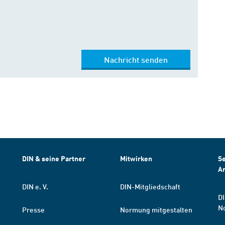
Nachricht senden
DIN & seine Partner
Mitwirken
Se
A
DIN e. V.
DIN-Mitgliedschaft
DI
N
Presse
Normung mitgestalten