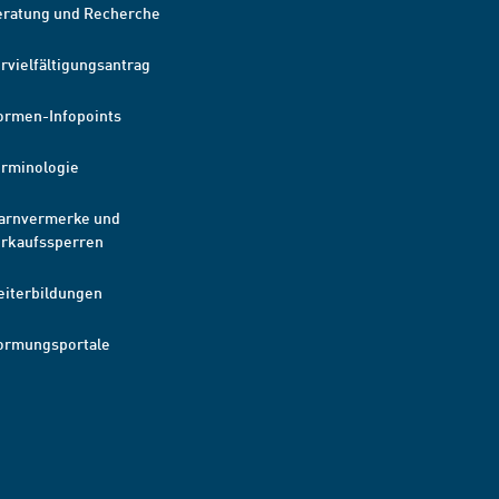
eratung und Recherche
rvielfältigungsantrag
ormen-Infopoints
erminologie
arnvermerke und
erkaufssperren
eiterbildungen
ormungsportale