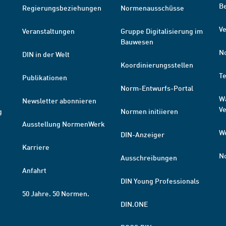
B
Regierungsbeziehungen
Normenausschüsse
Ve
Veranstaltungen
Gruppe Digitalisierung im
Bauwesen
N
DIN in der Welt
Koordinierungsstellen
T
Publikationen
Norm-Entwurfs-Portal
W
Newsletter abonnieren
V
g
Normen initiieren
Ausstellung NormenWerk
W
DIN-Anzeiger
Karriere
N
Ausschreibungen
Anfahrt
DIN Young Professionals
50 Jahre. 50 Normen.
DIN.ONE