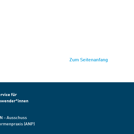
Zum Seitenanfang
rvice für
nwender*innen
N – Ausschuss
ormenpraxis (ANP)