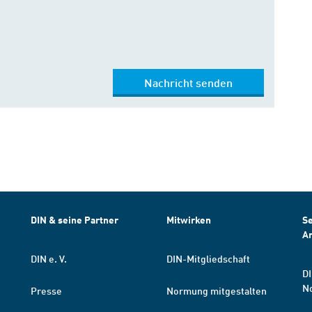
Nachricht senden
DIN & seine Partner
Mitwirken
Se
A
DIN e. V.
DIN-Mitgliedschaft
DI
N
Presse
Normung mitgestalten