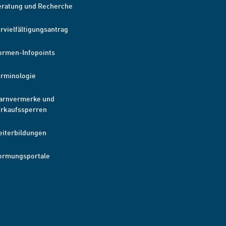
eratung und Recherche
rvielfältigungsantrag
ormen-Infopoints
erminologie
arnvermerke und
erkaufssperren
eiterbildungen
ormungsportale